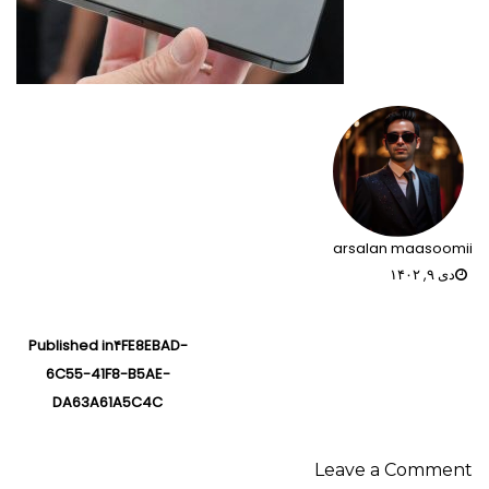
arsalan maasoomii
دی ۹, ۱۴۰۲
راهبری
Published in
۴FE8EBAD-
نوشته‌ها
6C55-41F8-B5AE-
DA63A61A5C4C
Leave a Comment