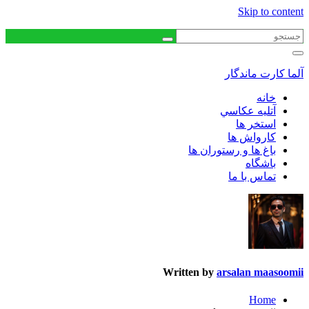
Skip to content
آلما کارت ماندگار
خانه
آتليه عكاسي
استخر ها
كارواش ها
باغ ها و رستوران ها
باشگاه
تماس با ما
Written by
arsalan maasoomii
Home