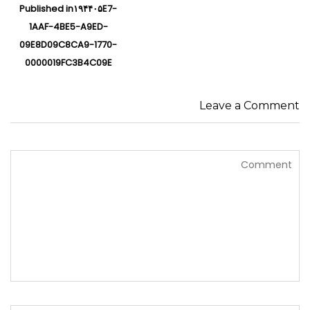
راهبری
Published in
۱۹۴۴۰۵E7-
نوشته‌ها
1AAF-4BE5-A9ED-
09E8D09C8CA9-1770-
0000019FC3B4C09E
Leave a Comment