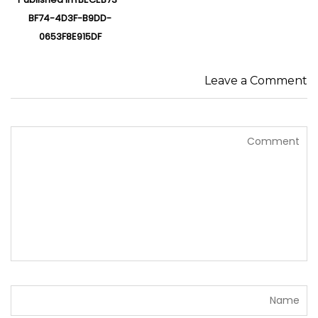
نوشته‌ها
BF74-4D3F-B9DD-
0653F8E915DF
Leave a Comment