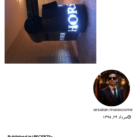
arsalan maasoomii
مرداد ۲۴, ۱۳۹۸
راهبری
Published in
۱BECEB73-