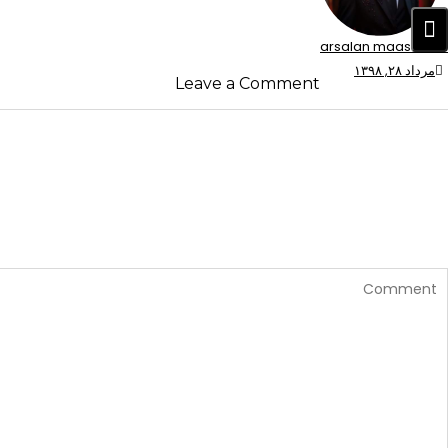
ا
ه
arsalan maasoomii
مرداد ۲۸, ۱۳۹۸
ب
Leave a Comment
ر
ی
ن
و
ش
ت
ه‌
ه
ا