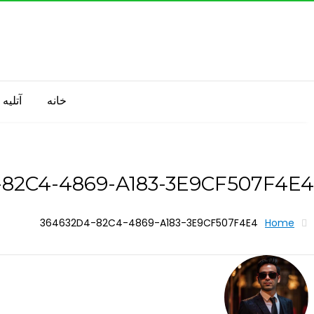
S
k
i
p
t
o
خانه
آتليه
c
o
n
t
e
-82C4-4869-A183-3E9CF507F4E4
n
t
364632D4-82C4-4869-A183-3E9CF507F4E4
Home
ر