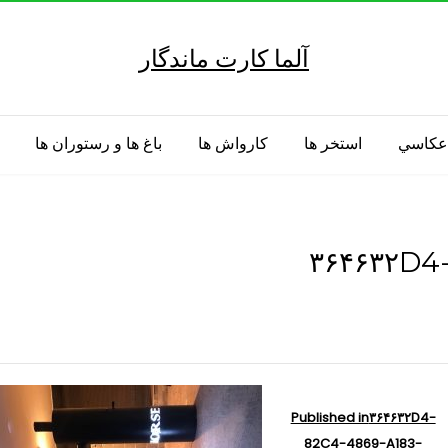
آلما کارت ماندگار
 عكاسي
استخر ها
كارواش ها
باغ ها و رستوران ها
۳۶۴۶۳۲D4
Published in
۳۶۴۶۳۲D4-
82C4-4869-A183-