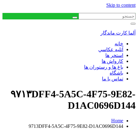
Skip to content
آلما کارت ماندگار
خانه
آتليه عكاسي
استخر ها
كارواش ها
باغ ها و رستوران ها
باشگاه
تماس با ما
۹۷۱۳DFF4-5A5C-4F75-9E82-
D1AC0696D144
Home
9713DFF4-5A5C-4F75-9E82-D1AC0696D144