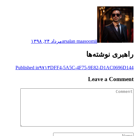
arsalan maasoomii
مرداد ۲۴, ۱۳۹۸
راهبری نوشته‌ها
Published in
۹۷۱۳DFF4-5A5C-4F75-9E82-D1AC0696D144
Leave a Comment