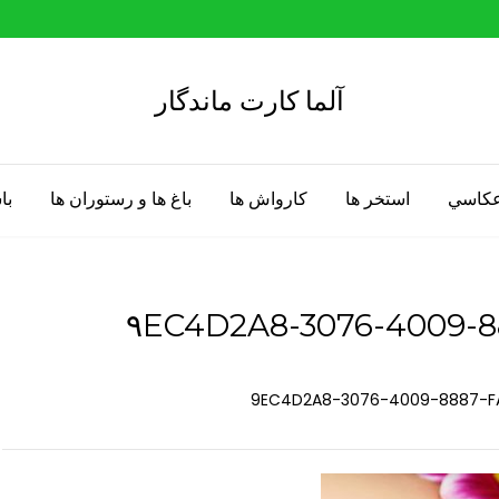
آلما کارت ماندگار
 عكاسي
استخر ها
كارواش ها
باغ ها و رستوران ها
با
۹EC4D2A8-3076-4009-8
9EC4D2A8-3076-4009-8887-FA