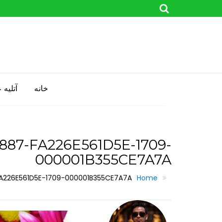
Skip
to
content
خانه
آتليه
887-FA226E561D5E-1709-
000001B355CE7A7A
226E561D5E-1709-000001B355CE7A7A
Home