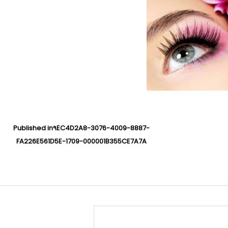
Published in
۹EC4D2A8-3076-4009-8887-
FA226E561D5E-1709-000001B355CE7A7A