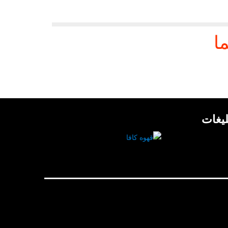
ا
لیغات