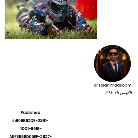
arsalan maasoomii
بهمن ۲۹, ۱۳۹۶
راهبری
Published
نوشته‌ها
in
B08B82DE-23B1-
4DD1-8918-
A5F3B69D09EF-2827-