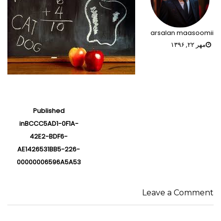
arsalan maasoomii
مهر ۲۲, ۱۳۹۶
راهبری
Published
نوشته‌ها
in
BCCC5AD1-0F1A-
42E2-BDF6-
AE1426531BB5-226-
00000006596A5A53
Leave a Comment