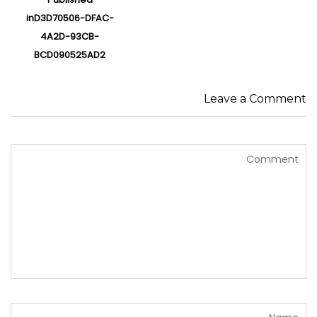
نوشته‌ها
in
D3D70506-DFAC-
4A2D-93CB-
BCD090525AD2
Leave a Comment