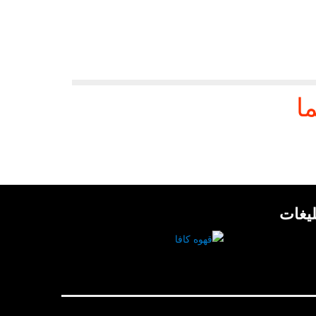
ا
لیغات