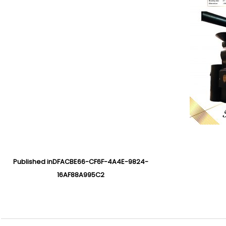
Published in
DFACBE66-CF6F-4A4E-9824-
16AF88A995C2