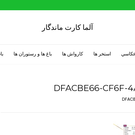
آلما کارت ماندگار
 عكاسي
استخر ها
كارواش ها
باغ ها و رستوران ها
با
DFACBE66-CF6F-4
DFACB