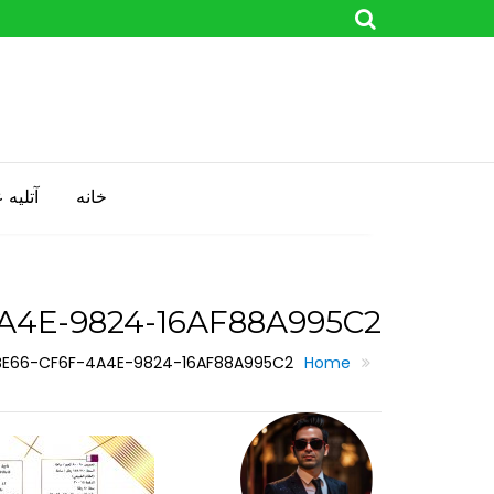
Skip
to
content
خانه
آتليه
A4E-9824-16AF88A995C2
E66-CF6F-4A4E-9824-16AF88A995C2
Home