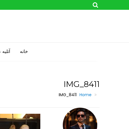
Skip
to
content
خانه
آتليه
IMG_8411
IMG_8411
Home