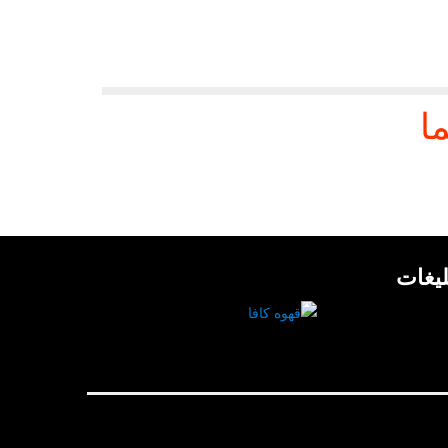
ا
لیغات